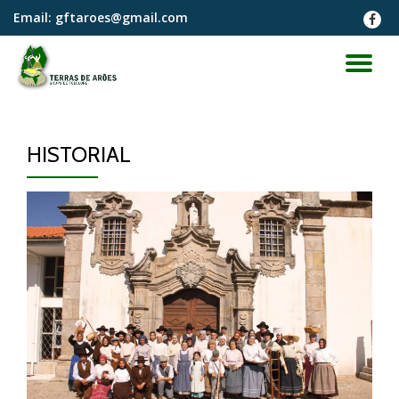
Email:
gftaroes@gmail.com
fa-
faceb
Skip
to
TO
content
NA
HISTORIAL