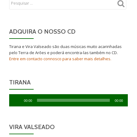
ADQUIRA O NOSSO CD
Tirana e Vira Valseado são duas músicas muito acarinhadas
pelo Terra de Arões e poderá encontra-las também no CD.
Entre em contacto connosco para saber mais detalhes.
TIRANA
Reprodutor
00:00
00:00
de
áudio
VIRA VALSEADO