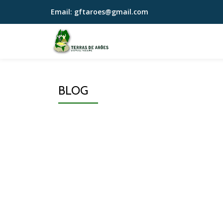
Email:
gftaroes@gmail.com
Skip
to
content
BLOG