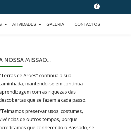
fa-
facebook
S
ATIVIDADES
GALERIA
CONTACTOS
A NOSSA MISSÃO…
“Terras de Arões” continua a sua
caminhada, mantendo-se em contínua
aprendizagem com as riquezas das
descobertas que se fazem a cada passo.
“Teimamos preservar usos, costumes,
vivências de outros tempos, porque
acreditamos que conhecendo o Passado, se