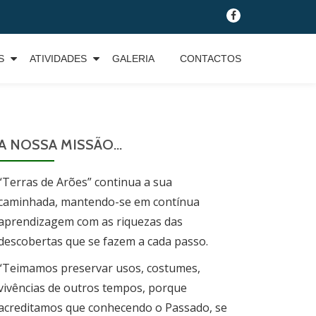
fa-
facebook
S
ATIVIDADES
GALERIA
CONTACTOS
A NOSSA MISSÃO…
“Terras de Arões” continua a sua
caminhada, mantendo-se em contínua
aprendizagem com as riquezas das
descobertas que se fazem a cada passo.
“Teimamos preservar usos, costumes,
vivências de outros tempos, porque
acreditamos que conhecendo o Passado, se