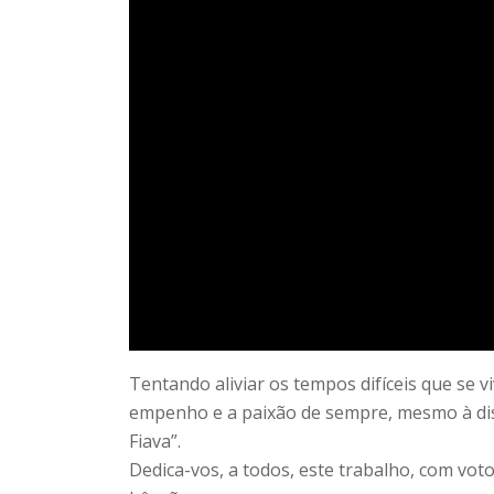
Tentando aliviar os tempos difíceis que se 
empenho e a paixão de sempre, mesmo à dis
Fiava”.
Dedica-vos, a todos, este trabalho, com vo