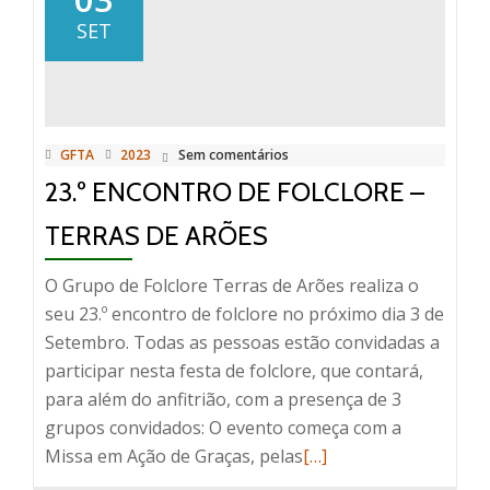
Cantarolas
SET
7.ª
edicão
GFTA
2023
Sem comentários
23.º ENCONTRO DE FOLCLORE –
TERRAS DE ARÕES
O Grupo de Folclore Terras de Arões realiza o
seu 23.º encontro de folclore no próximo dia 3 de
Setembro. Todas as pessoas estão convidadas a
participar nesta festa de folclore, que contará,
para além do anfitrião, com a presença de 3
grupos convidados: O evento começa com a
Read
Missa em Ação de Graças, pelas
[…]
more