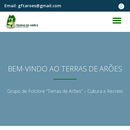
Email:
gftaroes@gmail.com
fa-
faceb
Skip
to
TO
content
NA
BEM-VINDO AO TERRAS DE ARÕES
Grupo de Folclore “Terras de Arões” – Cultura e Recreio