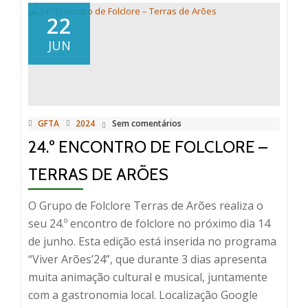
Encontro
22
de
JUN
Folclore
–
Terras
de
Arões
GFTA
2024
Sem comentários
24.º ENCONTRO DE FOLCLORE –
TERRAS DE ARÕES
O Grupo de Folclore Terras de Arões realiza o
seu 24.º encontro de folclore no próximo dia 14
de junho. Esta edição está inserida no programa
“Viver Arões’24”, que durante 3 dias apresenta
muita animação cultural e musical, juntamente
com a gastronomia local. Localização Google