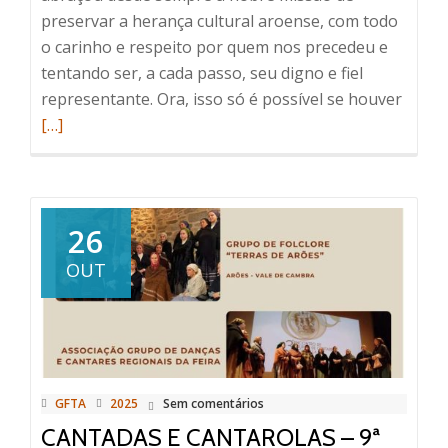
preservar a herança cultural aroense, com todo
o carinho e respeito por quem nos precedeu e
tentando ser, a cada passo, seu digno e fiel
Read
representante. Ora, isso só é possível se houver
more
[…]
about
CONS
IRS
26
OUT
GFTA
2025
Sem comentários
CANTADAS E CANTAROLAS – 9ª