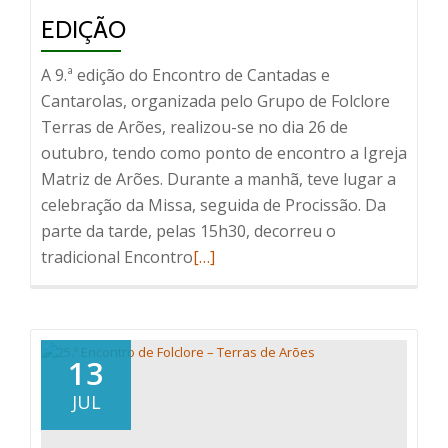
EDIÇÃO
A 9.ª edição do Encontro de Cantadas e
Cantarolas, organizada pelo Grupo de Folclore
Terras de Arões, realizou-se no dia 26 de
outubro, tendo como ponto de encontro a Igreja
Matriz de Arões. Durante a manhã, teve lugar a
celebração da Missa, seguida de Procissão. Da
parte da tarde, pelas 15h30, decorreu o
Read
tradicional Encontro
[…]
more
about
Cantadas
e
13
Cantarolas
JUL
–
9ª