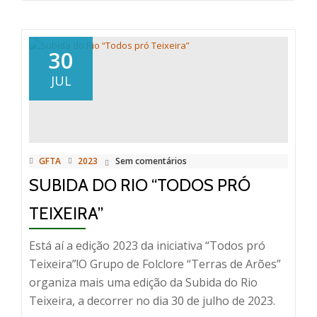
about
23.º
Encontro
30
de
JUL
Folclore
–
Terras
de
Arões
GFTA
2023
Sem comentários
SUBIDA DO RIO “TODOS PRÓ
TEIXEIRA”
Está aí a edição 2023 da iniciativa “Todos pró
Teixeira”!O Grupo de Folclore “Terras de Arões”
organiza mais uma edição da Subida do Rio
Teixeira, a decorrer no dia 30 de julho de 2023.