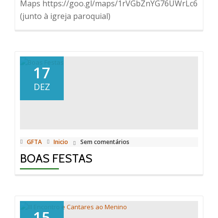
Maps https://goo.gl/maps/1rVGbZnYG76UWrLc6
(junto à igreja paroquial)
17
DEZ
GFTA
Inicio
Sem comentários
BOAS FESTAS
15