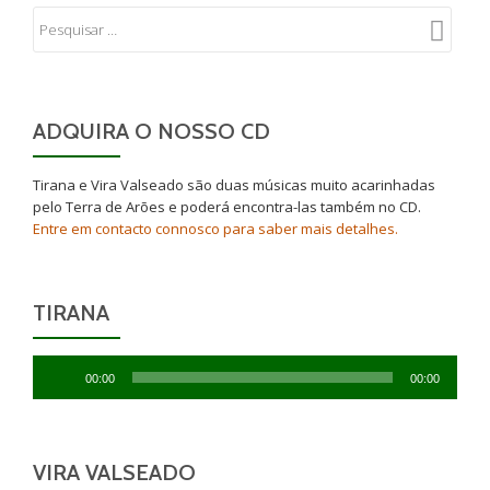
ADQUIRA O NOSSO CD
Tirana e Vira Valseado são duas músicas muito acarinhadas
pelo Terra de Arões e poderá encontra-las também no CD.
Entre em contacto connosco para saber mais detalhes.
TIRANA
Reprodutor
00:00
00:00
de
áudio
VIRA VALSEADO