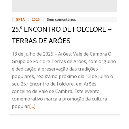
Edição
GFTA
2025
Sem comentários
25.º ENCONTRO DE FOLCLORE –
TERRAS DE ARÕES
13 de julho de 2025 – Arões, Vale de Cambra O
Grupo de Folclore Terras de Arões, com orgulho
e dedicação à preservação das tradições
populares, realiza no próximo dia 13 de julho o
seu 25.º Encontro de Folclore, em Arões,
concelho de Vale de Cambra. Este evento
comemorativo marca a promoção da cultura
Read
popular
[…]
more
about
25.º