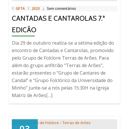
GFTA
2023
Sem comentários
CANTADAS E CANTAROLAS 7.ª
EDICÃO
Dia 29 de outubro realiza-se a sétima edição do
encontro de Cantadas e Cantarolas, promovido
pelo Grupo de Folclore Terras de Arões. Para
além do grupo anfitrião “Terras de Arões”,
estarão presentes o “Grupo de Cantares de
Candal” e “Grupo Folclórico da Universidade do
Minho” Junte-se a nós pelas 15:30H na Igreja
Read
Matriz de Arões
[…]
more
about
Cantadas
e
03