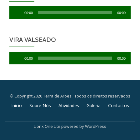
Reprodutor
00:00
00:00
de
áudio
VIRA VALSEADO
Reprodutor
00:00
00:00
de
áudio
© Copyright 2020 Terra de Arões . Todos os direitos reservados
Secondary
Início
Sobre Nós
Atividades
Galeria
Contactos
Menu
Llorix One Lite
powered by
WordPress