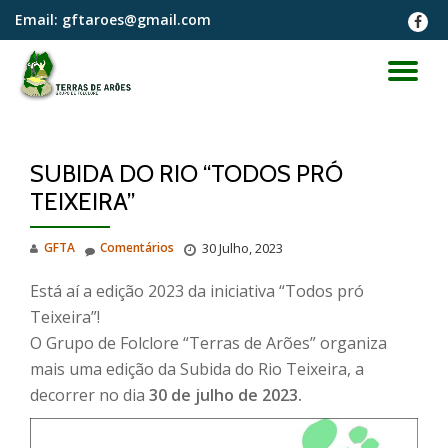
Email:
gftaroes@gmail.com
fa-
faceb
Skip
to
TO
content
NA
SUBIDA DO RIO “TODOS PRÓ
TEIXEIRA”
GFTA
Comentários
30 Julho, 2023
Está aí a edição 2023 da iniciativa “Todos pró
Teixeira”!
O Grupo de Folclore “Terras de Arões” organiza
mais uma edição da Subida do Rio Teixeira, a
decorrer no dia
30 de julho de 2023.